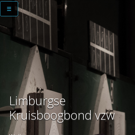
☰
Limburgse
Kruisboogbond vzw